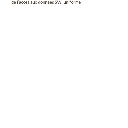
de l’accès aux données SWI uniforme
Principales bases de données en lien avec les risques
naturels
Actualités MRN
20 ans de la MRN : Minutes de l’innovation cat-nat et
climatiques
Publications MRN
Télécharger la lettre MRN
1
2
3
…
8