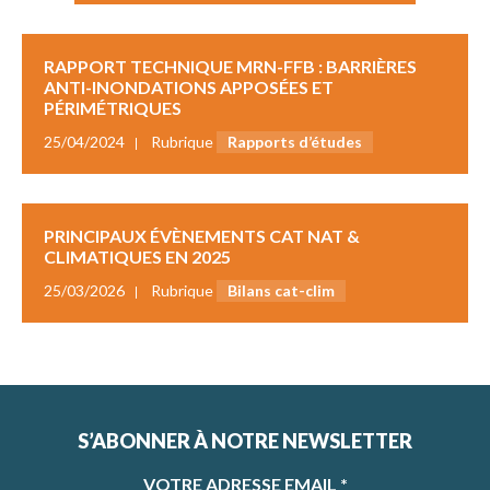
RAPPORT TECHNIQUE MRN-FFB : BARRIÈRES
ANTI-INONDATIONS APPOSÉES ET
PÉRIMÉTRIQUES
25/04/2024
Rubrique
Rapports d’études
PRINCIPAUX ÉVÈNEMENTS CAT NAT &
CLIMATIQUES EN 2025
25/03/2026
Rubrique
Bilans cat-clim
S’ABONNER À NOTRE NEWSLETTER
VOTRE ADRESSE EMAIL
*