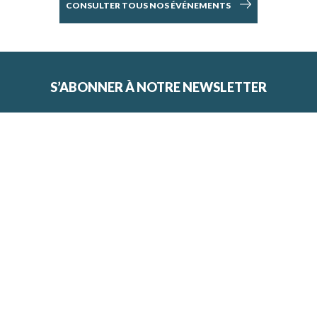
CONSULTER TOUS NOS ÉVÉNEMENTS
S’ABONNER À NOTRE NEWSLETTER
VOTRE ADRESSE EMAIL
*
En fournissant votre adresse e-mail, vous acceptez de
recevoir la newsletter de la MRN.
Copyright © 2026 MRN
Nous contacter