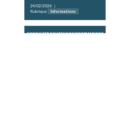
24/02/2026
Rubrique
Informations
CONSULTER TOUTES NOS INFORMATIONS
S’ABONNER À NOTRE NEWSLETTER
VOTRE ADRESSE EMAIL
*
En fournissant votre adresse e-mail, vous acceptez de
recevoir la newsletter de la MRN.