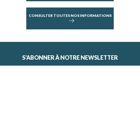
CONSULTER TOUTES NOS INFORMATIONS
S’ABONNER À NOTRE NEWSLETTER
VOTRE ADRESSE EMAIL
*
En fournissant votre adresse e-mail, vous acceptez de
recevoir la newsletter de la MRN.