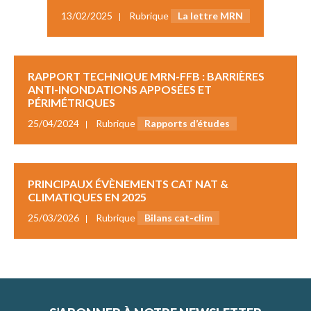
13/02/2025
Rubrique
La lettre MRN
RAPPORT TECHNIQUE MRN-FFB : BARRIÈRES
ANTI-INONDATIONS APPOSÉES ET
PÉRIMÉTRIQUES
25/04/2024
Rubrique
Rapports d’études
PRINCIPAUX ÉVÈNEMENTS CAT NAT &
CLIMATIQUES EN 2025
25/03/2026
Rubrique
Bilans cat-clim