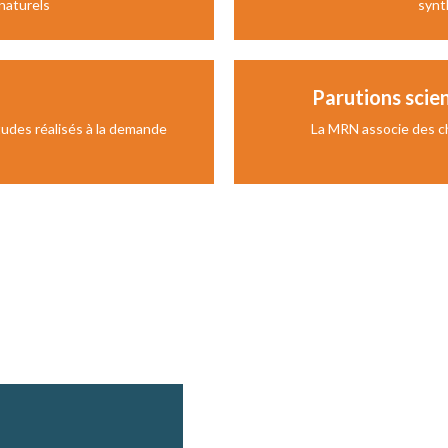
 naturels
synt
Parutions scie
tudes réalisés à la demande
La MRN associe des c