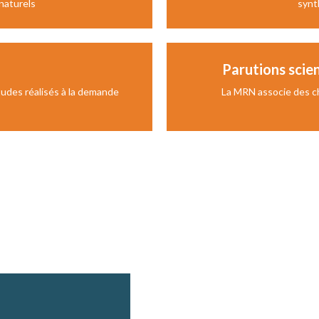
 naturels
synt
Parutions scie
tudes réalisés à la demande
La MRN associe des c